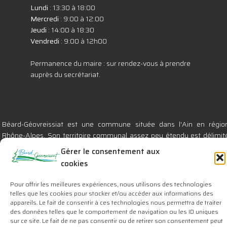
Lundi
: 13:30 à 18:00
Mercredi
: 9:00 à 12:00
Jeudi
: 14:00 à 18:30
Vendredi
: 9:00 à 12h00
Permanence du maire : sur rendez-vous à prendre
auprès du secrétariat.
Béard-Géovreissiat est une commune située dans l'Ain en régio
Rhône-Alpes. Son territoire communal assez peu étendu est délimit
par les communes de Nurieux-Volognat, Izernore, Montréal-la-Cluse e
Gérer le consentement aux
Brion. Elle se compose des villages de : Géovreissiat (le chef-lieu)
cookies
Béard, St Germain de Béard et de la partie nord de la Croix-Chalon.
Pour offrir les meilleures expériences, nous utilisons des technologies
Retrouvez nos actualités en téléchargeant :
telles que les cookies pour stocker et/ou accéder aux informations des
Panneau Pocket pour Androïd
ou
pour Apple
appareils. Le fait de consentir à ces technologies nous permettra de traiter
des données telles que le comportement de navigation ou les ID uniques
sur ce site. Le fait de ne pas consentir ou de retirer son consentement peut