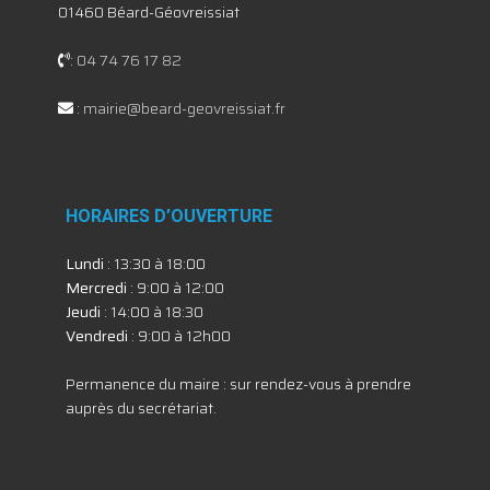
01460 Béard-Géovreissiat
:
04 74 76 17 82
:
mairie@beard-geovreissiat.fr
HORAIRES D’OUVERTURE
Lundi
: 13:30 à 18:00
Mercredi
: 9:00 à 12:00
Jeudi
: 14:00 à 18:30
Vendredi
: 9:00 à 12h00
Permanence du maire : sur rendez-vous à prendre
auprès du secrétariat.