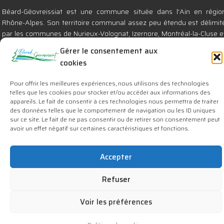
Béard-Géovreissiat est une commune située dans l'Ain en régio
Rhône-Alpes. Son territoire communal assez peu étendu est délimit
par les communes de Nurieux-Volognat, Izernore, Montréal-la-Cluse e
Brion. Elle se compose des villages de : Géovreissiat (le chef-lieu)
Gérer le consentement aux
Béard, St Germain de Béard et de la partie nord de la Croix-Chalon.
cookies
Retrouvez nos actualités en téléchargeant :
Pour offrir les meilleures expériences, nous utilisons des technologies
Panneau Pocket pour Androïd
ou
pour Apple
telles que les cookies pour stocker et/ou accéder aux informations des
appareils. Le fait de consentir à ces technologies nous permettra de traiter
des données telles que le comportement de navigation ou les ID uniques
sur ce site. Le fait de ne pas consentir ou de retirer son consentement peut
avoir un effet négatif sur certaines caractéristiques et fonctions.
Copyright © 2026 Commune de Béard-Géovreissiat – Réalisation :
Accepter
@insitenet
Refuser
Voir les préférences