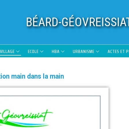
BÉARD-GÉOVREISSIA
 VILLAGE
ECOLE
HBA
URBANISME
ACTES ET 
tion main dans la main