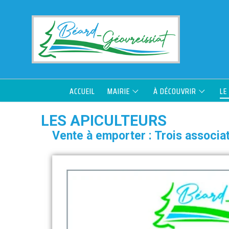
ACCUEIL
MAIRIE
À DÉCOUVRIR
LE
LES APICULTEURS
Vente à emporter : Trois associa