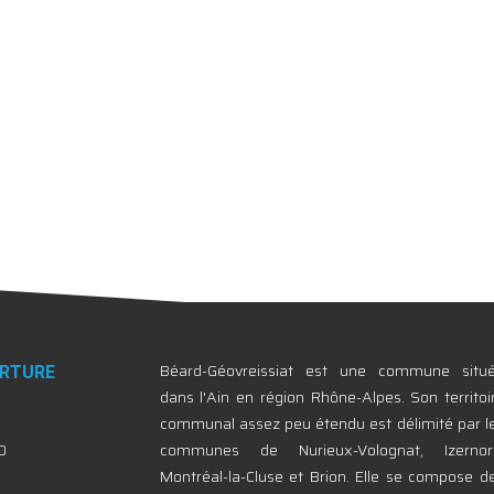
Béard-Géovreissiat est une commune situ
ERTURE
dans l'Ain en région Rhône-Alpes. Son territoi
communal assez peu étendu est délimité par l
0
communes de Nurieux-Volognat, Izernor
Montréal-la-Cluse et Brion. Elle se compose d