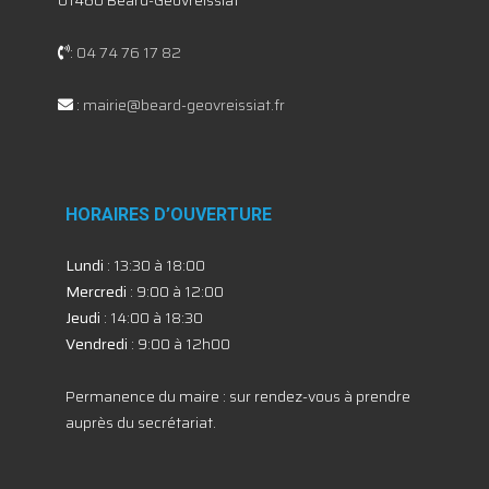
:
04 74 76 17 82
:
mairie@beard-geovreissiat.fr
HORAIRES D’OUVERTURE
Lundi
: 13:30 à 18:00
Mercredi
: 9:00 à 12:00
Jeudi
: 14:00 à 18:30
Vendredi
: 9:00 à 12h00
Permanence du maire : sur rendez-vous à prendre
auprès du secrétariat.