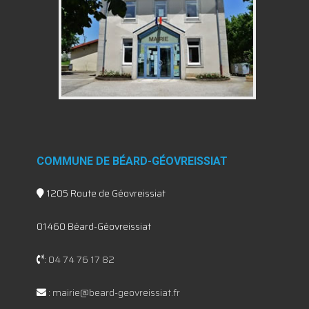
COMMUNE DE BÉARD-GÉOVREISSIAT
1205 Route de Géovreissiat
01460 Béard-Géovreissiat
:
04 74 76 17 82
:
mairie@beard-geovreissiat.fr