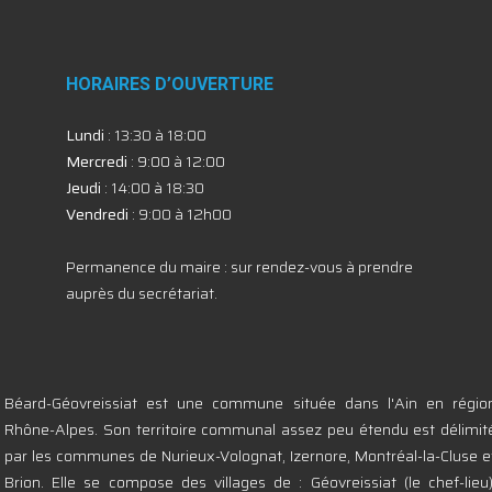
HORAIRES D’OUVERTURE
Lundi
: 13:30 à 18:00
Mercredi
: 9:00 à 12:00
Jeudi
: 14:00 à 18:30
Vendredi
: 9:00 à 12h00
Permanence du maire : sur rendez-vous à prendre
auprès du secrétariat.
Béard-Géovreissiat est une commune située dans l'Ain en régio
Rhône-Alpes. Son territoire communal assez peu étendu est délimit
par les communes de Nurieux-Volognat, Izernore, Montréal-la-Cluse e
Brion. Elle se compose des villages de : Géovreissiat (le chef-lieu)