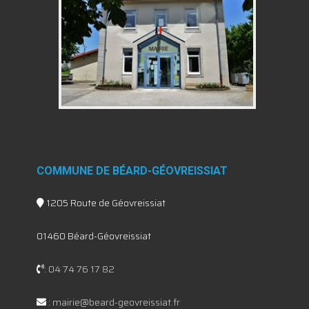
COMMUNE DE BÉARD-GÉOVREISSIAT
1205 Route de Géovreissiat
01460 Béard-Géovreissiat
:
04 74 76 17 82
:
mairie@beard-geovreissiat.fr