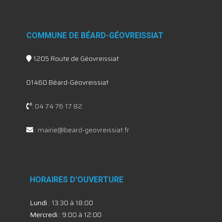
COMMUNE DE BÉARD-GÉOVREISSIAT
1205 Route de Géovreissiat
01460 Béard-Géovreissiat
:
04 74 76 17 82
:
mairie@beard-geovreissiat.fr
HORAIRES D’OUVERTURE
Lundi
: 13:30 à 18:00
Mercredi
: 9:00 à 12:00