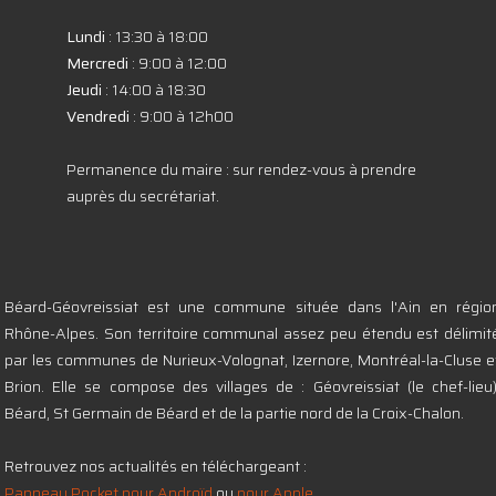
Lundi
: 13:30 à 18:00
Mercredi
: 9:00 à 12:00
Jeudi
: 14:00 à 18:30
Vendredi
: 9:00 à 12h00
Permanence du maire : sur rendez-vous à prendre
auprès du secrétariat.
Béard-Géovreissiat est une commune située dans l'Ain en régio
Rhône-Alpes. Son territoire communal assez peu étendu est délimit
par les communes de Nurieux-Volognat, Izernore, Montréal-la-Cluse e
Brion. Elle se compose des villages de : Géovreissiat (le chef-lieu)
Béard, St Germain de Béard et de la partie nord de la Croix-Chalon.
Retrouvez nos actualités en téléchargeant :
Panneau Pocket pour Androïd
ou
pour Apple