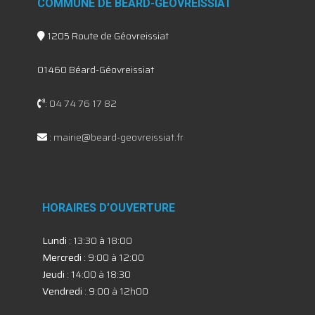
COMMUNE DE BÉARD-GÉOVREISSIAT
1205 Route de Géovreissiat
01460 Béard-Géovreissiat
:
04 74 76 17 82
:
mairie@beard-geovreissiat.fr
HORAIRES D’OUVERTURE
Lundi
: 13:30 à 18:00
Mercredi
: 9:00 à 12:00
Jeudi
: 14:00 à 18:30
Vendredi
: 9:00 à 12h00