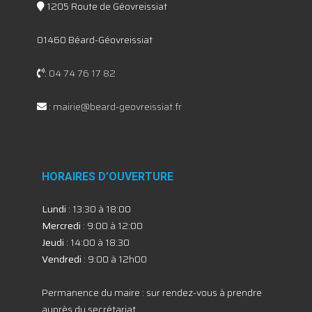
1205 Route de Géovreissiat
01460 Béard-Géovreissiat
:
04 74 76 17 82
:
mairie@beard-geovreissiat.fr
HORAIRES D’OUVERTURE
Lundi
: 13:30 à 18:00
Mercredi
: 9:00 à 12:00
Jeudi
: 14:00 à 18:30
Vendredi
: 9:00 à 12h00
Permanence du maire : sur rendez-vous à prendre
auprès du secrétariat.