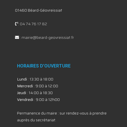
01460 Béard-Géovreissiat
:
04 74 76 17 82
:
mairie@beard-geovreissiat.fr
HORAIRES D’OUVERTURE
Lundi
: 13:30 à 18:00
Mercredi
: 9:00 à 12:00
Jeudi
: 14:00 à 18:30
Vendredi
: 9:00 à 12h00
Permanence du maire : sur rendez-vous à prendre
auprès du secrétariat.