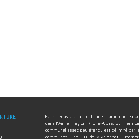
Béard-Géovreissiat est une commune situ
ERTURE
dans l'Ain en région Rhône-Alpes. Son territoi
communal assez peu étendu est délimité par l
communes de Nurieux-Volognat, Izernor
0