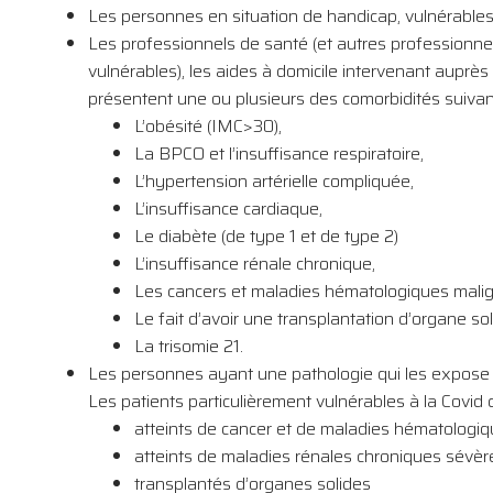
Les personnes en situation de handicap, vulnérables,
Les professionnels de santé (et autres professionn
vulnérables), les aides à domicile intervenant auprè
présentent une ou plusieurs des comorbidités suivan
L’obésité (IMC>30),
La BPCO et l’insuffisance respiratoire,
L’hypertension artérielle compliquée,
L’insuffisance cardiaque,
Le diabète (de type 1 et de type 2)
L’insuffisance rénale chronique,
Les cancers et maladies hématologiques malig
Le fait d’avoir une transplantation d’organe s
La trisomie 21.
Les personnes ayant une pathologie qui les expose à 
Les patients particulièrement vulnérables à la Covid 
atteints de cancer et de maladies hématologiq
atteints de maladies rénales chroniques sévère
transplantés d’organes solides