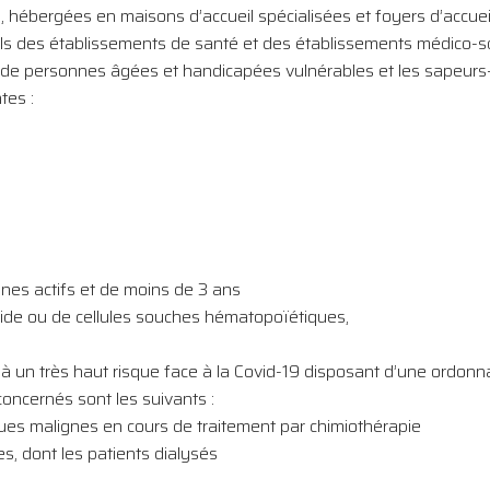
 hébergées en maisons d’accueil spécialisées et foyers d’accuei
els des établissements de santé et des établissements médico-
s de personnes âgées et handicapées vulnérables et les sapeurs-
tes :
nes actifs et de moins de 3 ans
olide ou de cellules souches hématopoïétiques,
un très haut risque face à la Covid-19 disposant d’une ordonnan
concernés sont les suivants :
ues malignes en cours de traitement par chimiothérapie
s, dont les patients dialysés