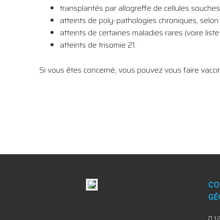
transplantés par allogreffe de cellules souch
atteints de poly-pathologies chroniques, selon 
atteints de certaines maladies rares (voire liste
atteints de trisomie 21.
Si vous êtes concerné, vous pouvez vous faire vacci
CO
GÉ
12