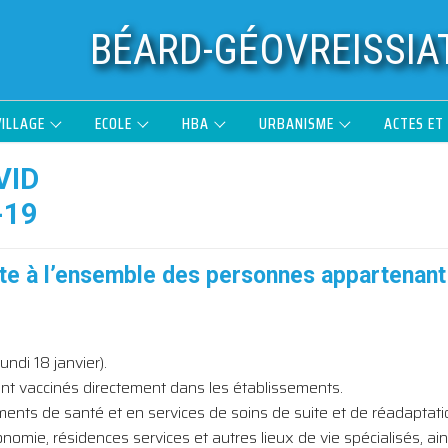
BÉARD-GÉOVREISSIA
VILLAGE
ECOLE
HBA
URBANISME
ACTES ET
VID
-19
te à l’ensemble des personnes appartenant 
ndi 18 janvier).
nt vaccinés directement dans les établissements.
nts de santé et en services de soins de suite et de réadaptati
e, résidences services et autres lieux de vie spécialisés, ains