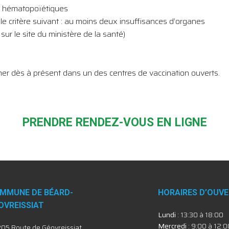
es hématopoïétiques
le critère suivant : au moins deux insuffisances d’organes
 sur le site du ministère de la santé)
ner dès à présent dans un des centres de vaccination ouverts.
PRENDRE RENDEZ-VOUS EN LIGNE
MMUNE DE BÉARD-
HORAIRES D’OUV
OVREISSIAT
Lundi
: 13:30 à 18:00
Mercredi
: 9:00 à 12:0
05 Route de Géovreissiat