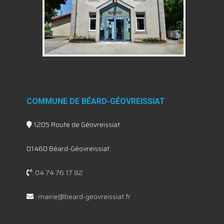
COMMUNE DE BÉARD-GÉOVREISSIAT
1205 Route de Géovreissiat
01460 Béard-Géovreissiat
:
04 74 76 17 82
:
mairie@beard-geovreissiat.fr