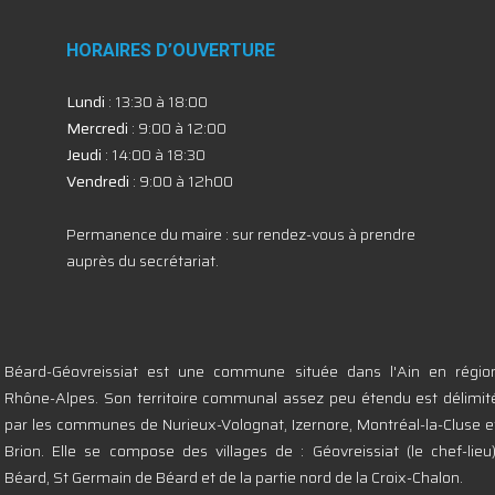
HORAIRES D’OUVERTURE
Lundi
: 13:30 à 18:00
Mercredi
: 9:00 à 12:00
Jeudi
: 14:00 à 18:30
Vendredi
: 9:00 à 12h00
Permanence du maire : sur rendez-vous à prendre
auprès du secrétariat.
Béard-Géovreissiat est une commune située dans l'Ain en régio
Rhône-Alpes. Son territoire communal assez peu étendu est délimit
par les communes de Nurieux-Volognat, Izernore, Montréal-la-Cluse e
Brion. Elle se compose des villages de : Géovreissiat (le chef-lieu)
Béard, St Germain de Béard et de la partie nord de la Croix-Chalon.