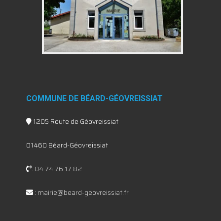
COMMUNE DE BÉARD-GÉOVREISSIAT
1205 Route de Géovreissiat
01460 Béard-Géovreissiat
:
04 74 76 17 82
:
mairie@beard-geovreissiat.fr