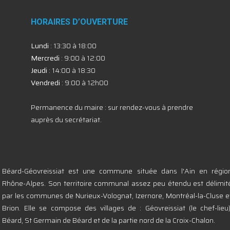
HORAIRES D’OUVERTURE
Lundi
: 13:30 à 18:00
Mercredi
: 9:00 à 12:00
Jeudi
: 14:00 à 18:30
Vendredi
: 9:00 à 12h00
Permanence du maire : sur rendez-vous à prendre
auprès du secrétariat.
Béard-Géovreissiat est une commune située dans l'Ain en régio
Rhône-Alpes. Son territoire communal assez peu étendu est délimit
par les communes de Nurieux-Volognat, Izernore, Montréal-la-Cluse e
Brion. Elle se compose des villages de : Géovreissiat (le chef-lieu)
Béard, St Germain de Béard et de la partie nord de la Croix-Chalon.